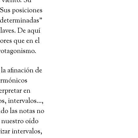
 viento. Su
 Sus posiciones
 “determinadas”
llaves. De aquí
ores que en el
protagonismo.
la afinación de
 armónicos
erpretar en
os, intervalos…,
do las notas no
e nuestro oído
zar intervalos,