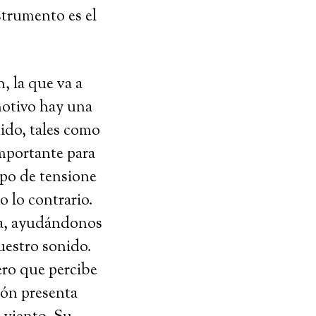
strumento es el
, la que va a
motivo hay una
nido, tales como
Importante para
ipo de tensione
 lo contrario.
la, ayudándonos
uestro sonido.
ero que percibe
ión presenta