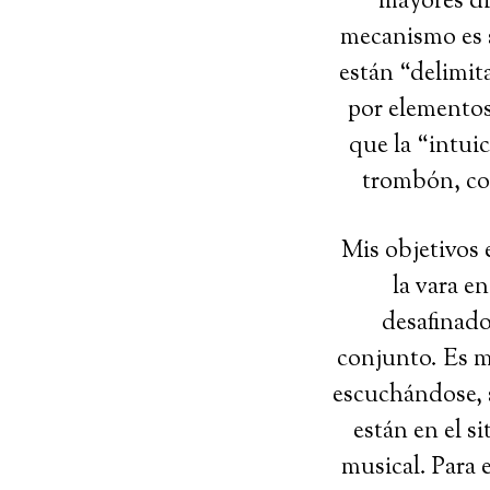
mayores di
mecanismo es s
están “delimit
por elementos 
que la “intui
trombón, com
Mis objetivos 
la vara e
desafinado
conjunto. Es mu
escuchándose, 
están en el s
musical. Para 