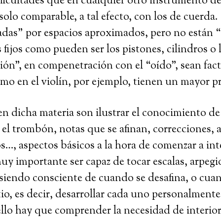
ficultades que en cualquier otro instrumento de
olo comparable, a tal efecto, con los de cuerda.
adas” por espacios aproximados, pero no están
fijos como pueden ser los pistones, cilindros o 
ción”, en compenetración con el “oído”, sean fact
o en el violín, por ejemplo, tienen un mayor 
en dicha materia son ilustrar el conocimiento de 
n el trombón, notas que se afinan, correcciones,
s…, aspectos básicos a la hora de comenzar a int
y importante ser capaz de tocar escalas, arpegi
siendo consciente de cuando se desafina, o cuan
itio, es decir, desarrollar cada uno personalment
ello hay que comprender la necesidad de interiori