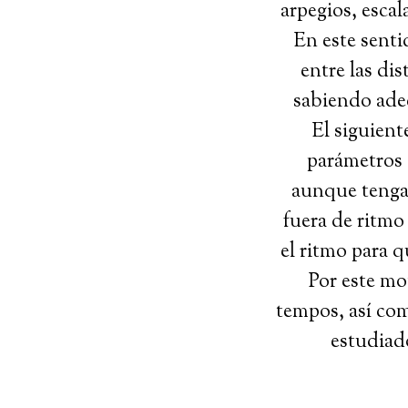
arpegios, escal
En este senti
entre las di
sabiendo adec
El siguient
parámetros 
aunque tengam
fuera de ritmo
el ritmo para 
Por este mo
tempos, así co
estudiado