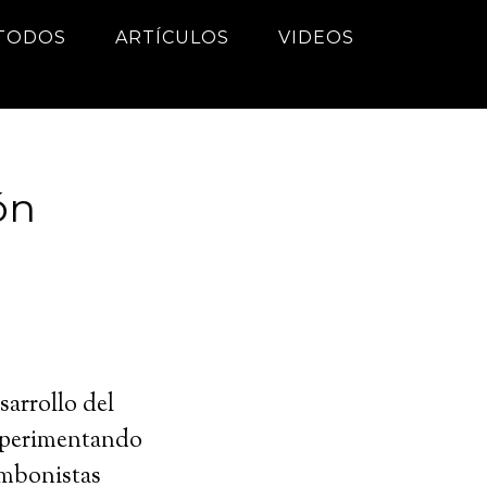
TODOS
ARTÍCULOS
VIDEOS
ón
sarrollo del
experimentando
ombonistas