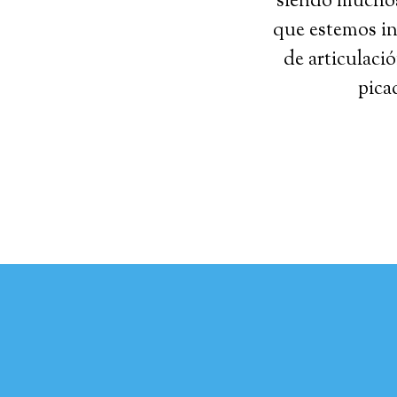
siendo muchos 
que estemos in
de articulaci
pica