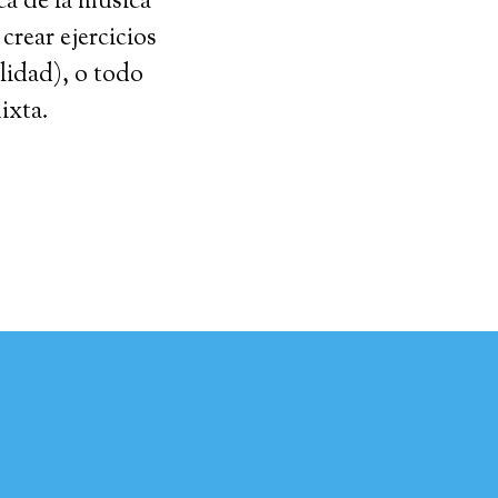
ca de la música
rear ejercicios
lidad), o todo
ixta.