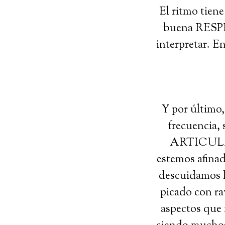
El ritmo tiene
buena RESPI
interpretar. E
Y por último
frecuencia, 
ARTICULACI
estemos afinad
descuidamos la
picado con r
aspectos que 